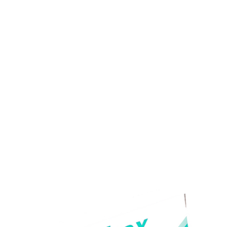
Nos clients soulignent la rapidité de livraison, le prix très
attractif et l’efficacité identique au produit de marque. Not
moyenne : 4.7/5 après plus de 500 avis.
Pourquoi choisir notre pharmacie en ligne?
Achat en ligne sécurisé
Prix les plus bas du marché
Conseils pharmaceutiques personnalisés
Livraison discrète partout en France
Service client disponible 7j/7
Garanties et politique de retour
Vous bénéficiez de 15 jours pour retourner votre comman
si non ouverte. Le retour est gratuit, sans justification de
votre part.